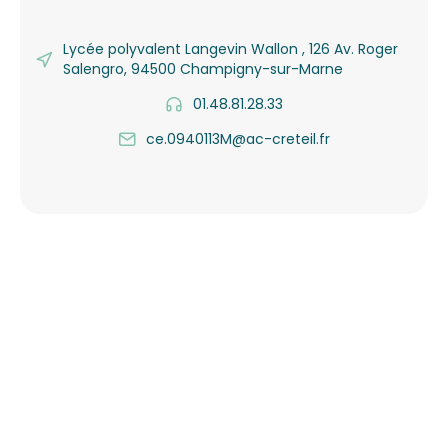
Lycée polyvalent Langevin Wallon , 126 Av. Roger
Salengro, 94500 Champigny-sur-Marne
01.48.81.28.33
ce.0940113M@ac-creteil.fr