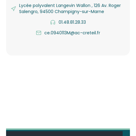
Lycée polyvalent Langevin Wallon , 126 Av. Roger
Salengro, 94500 Champigny-sur-Marne
01.48.81.28.33
ce.0940113M@ac-creteil.fr