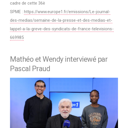
cadre de cette 36è
SPME :
https://www.europe1.fr/emissions/Le-journal-
des-medias/semaine-de-la-presse-et-des-medias-et-
lappel-a-la-greve-des-syndicats-de-france-televisions-
669985
Mathéo et Wendy interviewé par
Pascal Praud