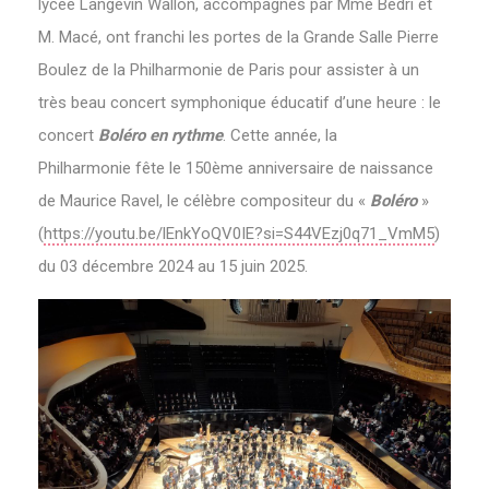
lycée Langevin Wallon, accompagnés par Mme Bedri et
M. Macé, ont franchi les portes de la Grande Salle Pierre
Boulez de la Philharmonie de Paris pour assister à un
très beau concert symphonique éducatif d’une heure : le
concert
Boléro en rythme
. Cette année, la
Philharmonie fête le 150ème anniversaire de naissance
de Maurice Ravel, le célèbre compositeur du «
Boléro
»
(
https://youtu.be/lEnkYoQV0IE?si=S44VEzj0q71_VmM5
‌)
du 03 décembre 2024 au 15 juin 2025.