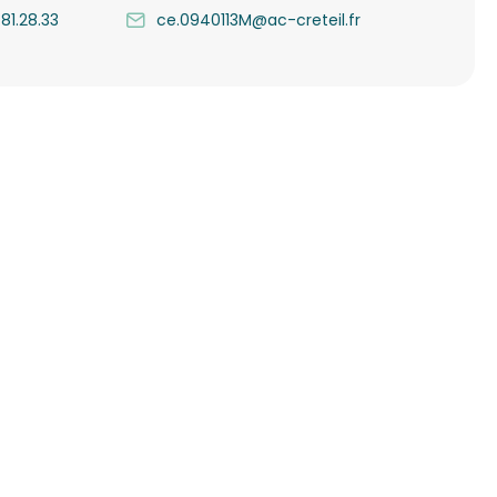
.81.28.33
ce.0940113M@ac-creteil.fr