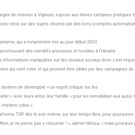
chargée de mission à Viginum, expose aux élèves certaines pratiques 
ots-clés) sur des sujets clivants par des bots (comptes automatis
organisme, qui a notamment mis au jour début 2024
promouvant des narratifs prorusses et hostiles à l’Ukraine.
s informations manipulées sur les réseaux sociaux donc c’est importa
ens qui vont voter et qui peuvent être ciblés par des campagnes de 
ux lycéens de développer « un esprit critique sur les
arler « avec leurs amis, leur famille » pour les sensibiliser eux aussi
 métiers cyber ».
ateforme TOP dès le soir-même, sur leur temps libre, pour poursuiv
« Non, je ne pense pas y retourner ! », admet Idrissa, « mais pourquo