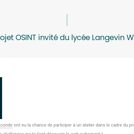
rojet OSINT invité du lycée Langevin W
conde
ont eu la chance de participer à un atelier dans le cadre du pr
 challenges qui te font découvrir le web autrement !