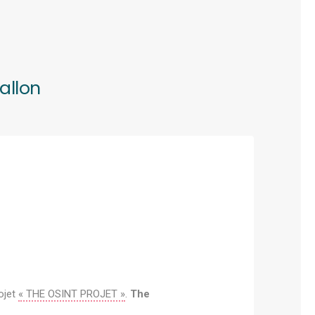
allon
ojet
« THE OSINT PROJET »
.
The