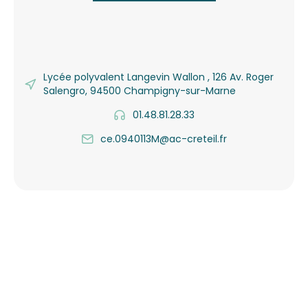
Lycée polyvalent Langevin Wallon , 126 Av. Roger
Salengro, 94500 Champigny-sur-Marne
01.48.81.28.33
ce.0940113M@ac-creteil.fr