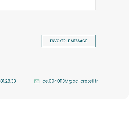
ENVOYER LE MESSAGE
.81.28.33
ce.0940113M@ac-creteil.fr