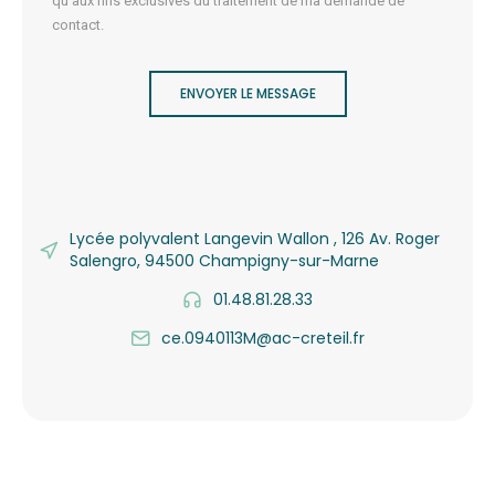
qu'aux fins exclusives du traitement de ma demande de
contact.
ENVOYER LE MESSAGE
Lycée polyvalent Langevin Wallon , 126 Av. Roger
Salengro, 94500 Champigny-sur-Marne
01.48.81.28.33
ce.0940113M@ac-creteil.fr