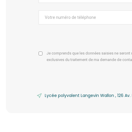
L
L
E
T
T
E
Je comprends que les données saisies ne seront ut
À
exclusives du traitement de ma demande de conta
P
A
R
I
Lycée polyvalent Langevin Wallon , 126 A
S
!