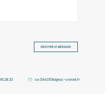
ENVOYER LE MESSAGE
.81.28.33
ce.0940113M@ac-creteil.fr