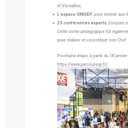
et Versailles;
L’espace ONISEP
, pour donner aux é
23 conférences experts
, conçues e
Cette sortie pédagogique fût égaleme
pour réaliser et concrétiser son Chef 
Prochaine étape, à partir du 18 janvie
https://www.parcoursup.fr/
:
S
A
L
O
N
P