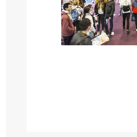
O
S
T
B
A
C
2
0
2
2
À
L
A
G
R