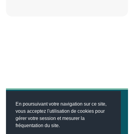
En poursuivant votre navigation sur ce site,
vous acceptez l'utilisation de cookies pour
gérer votre session et mesurer la
© 2026
MENTIONS LÉGALES
•
LISTE DES ARTICLES
•
WEBSCO
fréquentation du site.
INNOVATIONS™