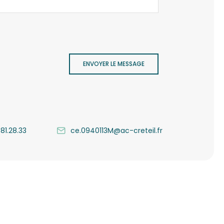
ENVOYER LE MESSAGE
.81.28.33
ce.0940113M@ac-creteil.fr