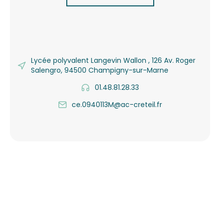
Lycée polyvalent Langevin Wallon , 126 Av. Roger
Salengro, 94500 Champigny-sur-Marne
01.48.81.28.33
ce.0940113M@ac-creteil.fr