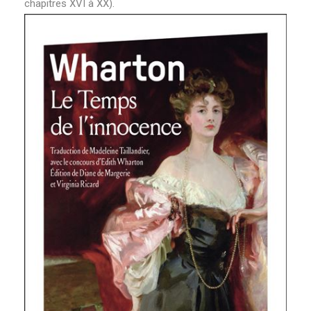
chapitres XVI à XX).