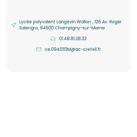
Lycée polyvalent Langevin Wallon , 126 Av. Roger
Salengro, 94500 Champigny-sur-Marne
01.48.81.28.33
ce.0940113M@ac-creteil.fr